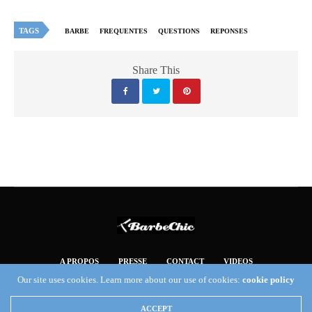
TAGS
BARBE
FREQUENTES
QUESTIONS
REPONSES
Share This
A PROPOS
PRESSE
CONTACT
VIDEOS
MENTIONS LEGALES
Our site uses cookies. Learn more about our use of cookies:
cookie policy
Copyright 2019 Fuel Themes. All RIGHTS RESERVED.
ACCEPT