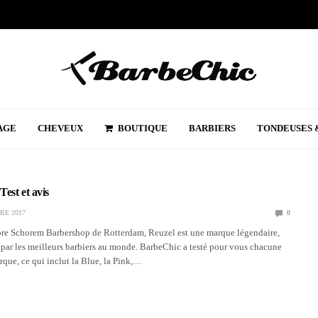
AGE
CHEVEUX
BOUTIQUE
BARBIERS
TONDEUSES 
Test et avis
RE 2017
0
èbre Schorem Barbershop de Rotterdam, Reuzel est une marque légendaire,
e par les meilleurs barbiers au monde. BarbeChic a testé pour vous chacune
arque, ce qui inclut la Blue, la Pink,…