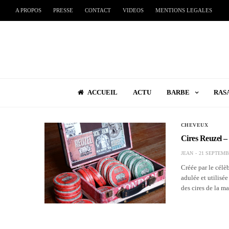
A PROPOS
PRESSE
CONTACT
VIDEOS
MENTIONS LEGALES
ACCUEIL
ACTU
BARBE
RAS
CHEVEUX
Cires Reuzel – 
JEAN
21 SEPTEMB
Créée par le cél
adulée et utilisé
des cires de la m